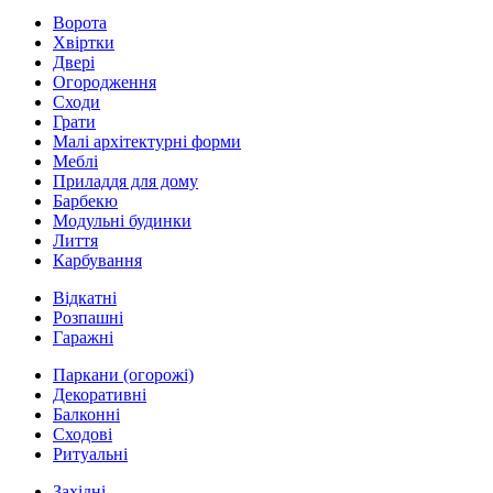
Ворота
Хвіртки
Двері
Огородження
Сходи
Грати
Малі архітектурні форми
Меблі
Приладдя для дому
Барбекю
Модульні будинки
Лиття
Карбування
Відкатні
Розпашні
Гаражні
Паркани (огорожі)
Декоративні
Балконні
Сходові
Ритуальні
Західні