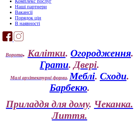
Комплекс послуг
Наші партнери
Вакансії
Порядок цін
В наявності
.
Калітки
.
Огородження
.
Ворота
Грати
.
Двері
.
Меблі
.
Сходи
.
Малі архітектурні форми
.
Барбекю
.
Приладдя для дому
.
Чеканка.
Лиття.