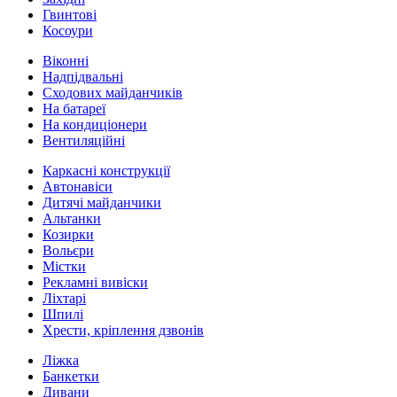
Гвинтові
Косоури
Віконні
Надпідвальні
Сходових майданчиків
На батареї
На кондиціонери
Вентиляційні
Каркасні конструкції
Автонавіси
Дитячі майданчики
Альтанки
Козирки
Вольєри
Містки
Рекламні вивіски
Ліхтарі
Шпилі
Хрести, кріплення дзвонів
Ліжка
Банкетки
Дивани