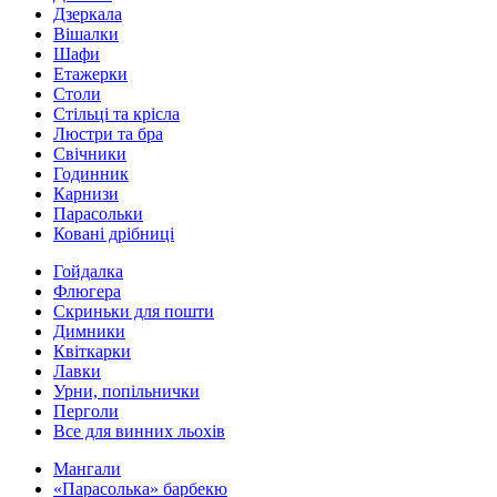
Дзеркала
Вішалки
Шафи
Етажерки
Столи
Стільці та крісла
Люстри та бра
Свічники
Годинник
Карнизи
Парасольки
Ковані дрібниці
Гойдалка
Флюгера
Скриньки для пошти
Димники
Квіткарки
Лавки
Урни, попільнички
Перголи
Все для винних льохів
Мангали
«Парасолька» барбекю