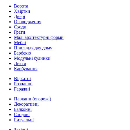
Ворота
Хвіртки
Двері
Огородження
Сходи
Грати
Малі архітектурні форми
Меблі
Приладдя для дому
Барбекю
Модульні будинки
Лиття
Карбування
Відкатні
Розпашні
Гаражні
Паркани (огорожі)
Декоративні
Балконні
Сходові
Ритуальні
Західні