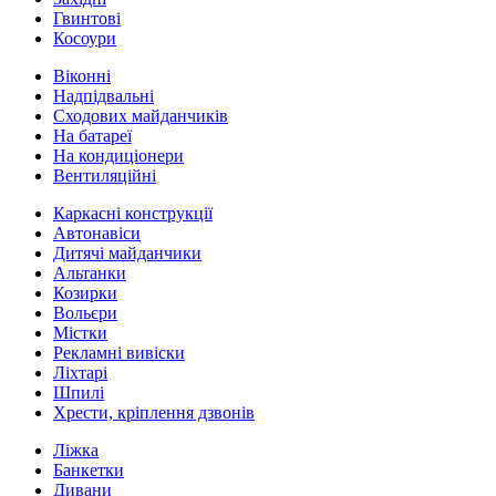
Гвинтові
Косоури
Віконні
Надпідвальні
Сходових майданчиків
На батареї
На кондиціонери
Вентиляційні
Каркасні конструкції
Автонавіси
Дитячі майданчики
Альтанки
Козирки
Вольєри
Містки
Рекламні вивіски
Ліхтарі
Шпилі
Хрести, кріплення дзвонів
Ліжка
Банкетки
Дивани