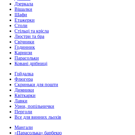
Дзеркала
Вішалки
Шафи
Етажерки
Столи
Стільці та крісла
Люстри та бра
Свічники
Годинник
Карнизи
Парасольки
Ковані дрібниці
Гойдалка
Флюгера
Скриньки для пошти
Димники
Квіткарки
Лавки
Урни, попільнички
Перголи
Все для винних льохів
Мангали
«Парасолька» барбекю