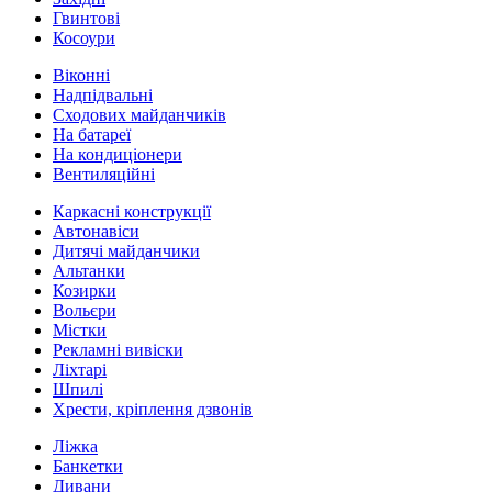
Гвинтові
Косоури
Віконні
Надпідвальні
Сходових майданчиків
На батареї
На кондиціонери
Вентиляційні
Каркасні конструкції
Автонавіси
Дитячі майданчики
Альтанки
Козирки
Вольєри
Містки
Рекламні вивіски
Ліхтарі
Шпилі
Хрести, кріплення дзвонів
Ліжка
Банкетки
Дивани