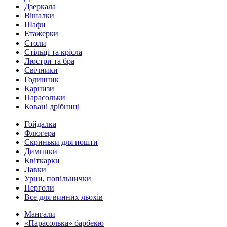
Дзеркала
Вішалки
Шафи
Етажерки
Столи
Стільці та крісла
Люстри та бра
Свічники
Годинник
Карнизи
Парасольки
Ковані дрібниці
Гойдалка
Флюгера
Скриньки для пошти
Димники
Квіткарки
Лавки
Урни, попільнички
Перголи
Все для винних льохів
Мангали
«Парасолька» барбекю