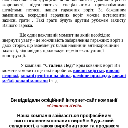
жорсткості,
підсилюються
спеціальними протизнімними
штифтами петлеві навіси гаражних воріт. За бажанням
замовника, всередині
гаражних воріт
можна встановити
захисні ґрати . Такі грати будуть другим рубежем захисту
Вашого гаража.
Ще один важливий момент на який необхідно
звернути увагу - це можливість забарвлення
гаражних воріт
з
двох сторін, що забезпечує більш надійний антикорозійний
захист і, відповідно, продовжує термін експлуатації
конструкції.
У компанії
"Сталева Леді"
крім кованих воріт Ви
можете замовити ще такі вироби як
ковані хвіртки
,
ковані
огорожі
,
ковані решітки на вікна
,
камінне приладдя
,
ковані
меблі
,
ковані мангали
і т. д.
Ви відвідали офіційний інтернет-сайт компанії
«Сталева Леді».
Наша компанія займається професійним
виготовленням кованих виробів будь-який
складності, а також виробництвом та продажем