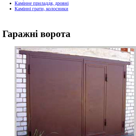
Камінне приладдя, дровні
Камінні грати, колосники
Гаражні ворота