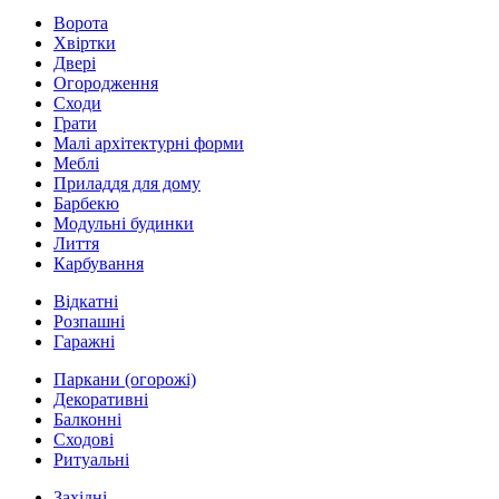
Ворота
Хвіртки
Двері
Огородження
Сходи
Грати
Малі архітектурні форми
Меблі
Приладдя для дому
Барбекю
Модульні будинки
Лиття
Карбування
Відкатні
Розпашні
Гаражні
Паркани (огорожі)
Декоративні
Балконні
Сходові
Ритуальні
Західні