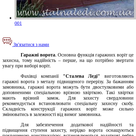
001
Зв'язатися з нами
Гаражні ворота
. Основна функція гаражних воріт це
захисна, тому надійність – перше, на що потрібно звертати
увагу при виборі воріт.
Фахівці компанії
"Сталева Леді"
виготовляють
гаражні ворота з металу підвищеного перерізу. За бажанням
замовника, гаражні ворота можуть бути двостулковими або
доповненими спеціальною врізною хвірткою. Такі хвіртки
мають врізний замок. Для захисту свердловини
рекомендується встановлювати спеціальну захисну скобу.
Складність конструкції гаражних воріт може сильно
змінюватись в залежності від вимог замовника.
Для забезпечення додаткової надійності та
підвищення ступеня захисту, нерідко ворота оснащуються
покращеною конструкцією: встановлюються додаткові ребра