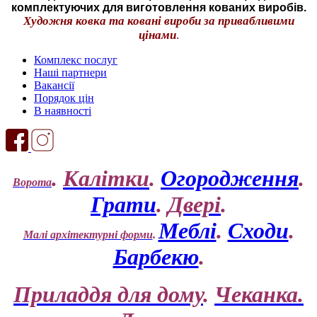
комплектуючих для виготовлення кованих виробів.
Художня ковка та ковані вироби за привабливими
цінами
.
Комплекс послуг
Наші партнери
Вакансії
Порядок цін
В наявності
.
Калітки
.
Огородження
.
Ворота
Грати
.
Двері
.
Меблі
.
Сходи
.
Малі архітектурні форми
.
Барбекю
.
Приладдя для дому
.
Чеканка.